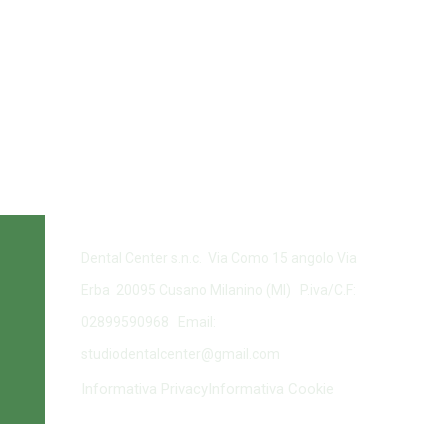
Dental Center s.n.c. Via Como 15 angolo Via
Erba 20095 Cusano Milanino (MI) P.iva/C.F:
02899590968 Email:
studiodentalcenter@gmail.com
Informativa Privacy
Informativa Cookie