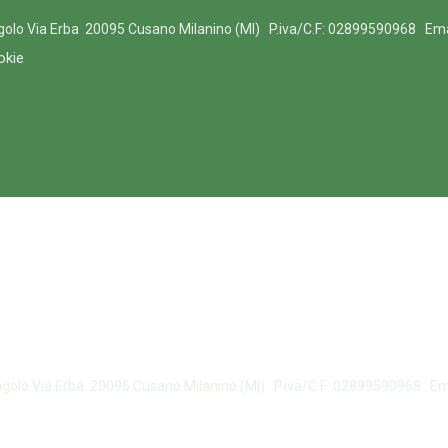
ngolo Via Erba 20095 Cusano Milanino (MI) P.iva/C.F: 02899590968 Em
okie
angolo Via Erba 20095 Cusano Milanino (MI) P.iva/C.F: 02899590968 E