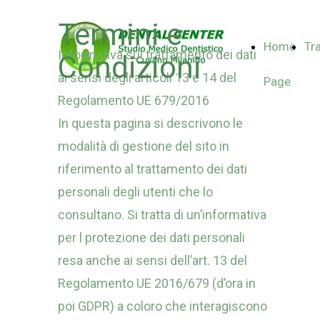
Termini e
Home
Tr
Informativa sul trattamento dei dati
Condizioni
ai sensi degli articoli 13 e 14 del
Page
Regolamento UE 679/2016
In questa pagina si descrivono le
modalità di gestione del sito in
riferimento al trattamento dei dati
personali degli utenti che lo
consultano. Si tratta di un’informativa
per l protezione dei dati personali
resa anche ai sensi dell’art. 13 del
Regolamento UE 2016/679 (d’ora in
poi GDPR) a coloro che interagiscono